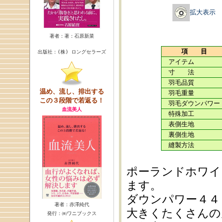
拡大表示
著者：著：石原新菜
項 目
出版社：(株) ロングセラーズ
アイテム
寸 法
羽毛品質
温め、流し、排出する
羽毛重量
この３段階で若返る！
羽毛ダウンパワー
血流美人
特殊加工
表側生地
裏側生地
縫製方法
ポーランドホワイ
ます。
ダウンパワー４４
著者：赤澤純代
大きくたくさんの
発行：㈱ワニブックス