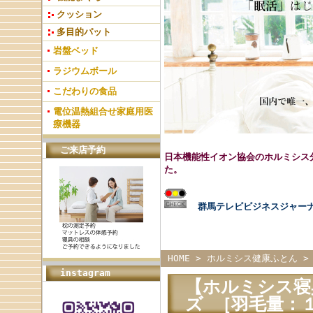
クッション
多目的パット
岩盤ベッド
ラジウムボール
こだわりの食品
電位温熱組合せ家庭用医
療機器
ご来店予約
日本機能性イオン協会のホルミシス
た。
群馬テレビビジネスジャー
HOME
>
ホルミシス健康ふとん
instagram
【ホルミシス寝
ズ ［羽毛量：