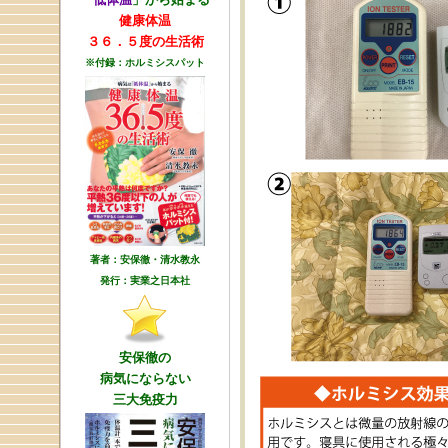
健康体温
３６．５度の生活術
※付録：ホルミシスパット
著者：安保徹・清水教永
発行：実業之日本社
安保徹の
病気にならない
三大免疫力