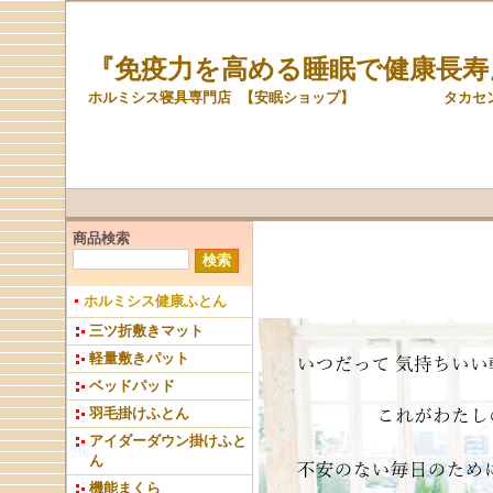
『免疫力を高める睡眠で健康長寿
ホルミシス寝具専門店 【安眠ショップ】 タカセン株
商品検索
ホルミシス健康ふとん
三ツ折敷きマット
軽量敷きパット
ベッドパッド
羽毛掛けふとん
アイダーダウン掛けふと
ん
機能まくら