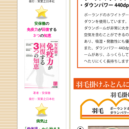
発行：実業之日本社
安保徹
の
免疫力
が
回復
する
３つ
の
知恵
著者：安保徹
発行：実業之日本社
病気は
「
低体温
」から始まる