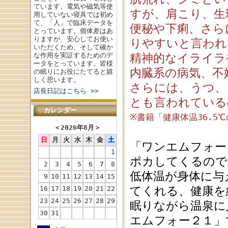
ています。電気や磁気等使
すが、肩こり、生
用していない寝具では初め
て、「人」で臨床データを
便秘や下痢、さら
とっています。個体差はあ
りますが、安心してお使い
りやすいと言われ
いただくため、そして確か
な作用を実証するためのデ
精神的なイライラ
ータをとっています。皆様
内臓系の病気、不
の眠りにお役にたてると嬉
しく思います。
さらには、うつ、
店長日記はこちら >>
とも言われている
カレンダー
※書籍「健康体温36.5
＜
2026年8月
＞
日
月
火
水
木
金
土
「ワンエムフォー
1
ポカしてくるので
2
3
4
5
6
7
8
低体温が身体に与
9
10
11
12
13
14
15
てくれる、健康を
16
17
18
19
20
21
22
23
24
25
26
27
28
29
眠りながら温泉に
30
31
エムフォー２１」