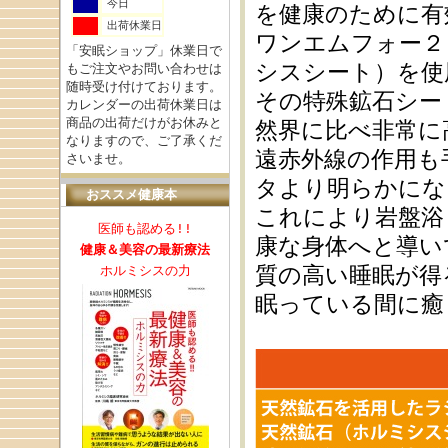
今日
を健康のために有
出荷休業日
ワンエムフォー２
「安眠ショップ」休業日で
シスシート）を使
もご注文やお問い合わせは
随時受け付けております。
その特殊鉱石シー
カレンダーの出荷休業日は
商品の出荷だけがお休みと
然界に比べ非常に
なりますので、ご了承くだ
遠赤外線の作用も
さいませ。
タより明らかにな
おススメ健康本
これにより岩盤浴
医師も認める!!
康な身体へと導い
健康＆美容の最新療法
質の高い睡眠が得
ホルミシスの力
眠っている間に癒