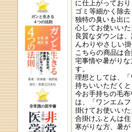
に仕上がっており
ゴミ等細かく除去
ガンと生きる
独特の臭いも出に
４つの法則
心してお使いいた
良質なダウンは、
んわりやさしい掛
こちらの商品は合
宅事情や暑がりな
す。
理想としては、「
著者：安保徹・福田稔
持ちいいただくと
発行：実業之日本社
今お手持ちの毛布
は、「ワンエムフ
非常識の医学書
掛けてお使いいた
合掛けふとんは住
寒がりな方、暑が