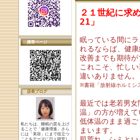
２１世紀に求
21」
眠っている間にラ
携帯ページ
れるならば、健康
改善までも期待が
これこそ、忙しい
違いありません。
※書籍「放射線ホルミシ
店長ブログ
最近では老若男女
温」の方が増えて
低体温のまま過ご
私たちは、睡眠の質を上げ
まいます。
ることで「健康増進」さら
には「美容」にまで役立つ
肌荒れ、シミとい
ことをテーマに日々研究し