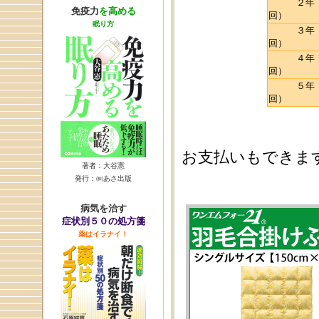
２年（
免疫力
を高める
回）
眠り方
３年（
回）
４年（
回）
５年（
回）
※ボーナ
お支払いもできま
著者：大谷憲
発行：㈱あさ出版
病気を治す
症状別５０の処方箋
薬はイラナイ！