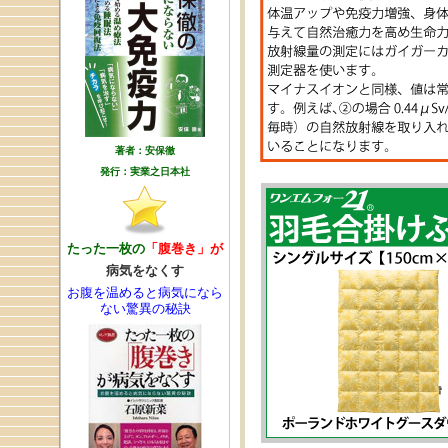
著者：安保徹
発行：実業之日本社
たった一枚の
「腹巻き」が
病気をなくす
お腹を温めると病気になら
ない驚異の秘訣