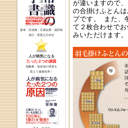
が違いますので、
の合掛けふとんは
プです。 また、
て２枚合わせでお
著者：安保徹・石原結實・福田稔
みいただけます。
発行：実業之日本社
人が病気になる
たった２つの原因
低酸素・低体温の体質を
変えて健康長寿！