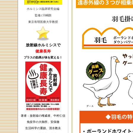
ホルミシス臨床研究会編
監修/川嶋朗
東京有明医療大学教授
放射線ホルミシスで
健康長寿
プラスの効果が体を変える！
著者：放射線の権威者、中村仁信
免疫学の大御所、安保徹
生活科学の重鎮、清水教永