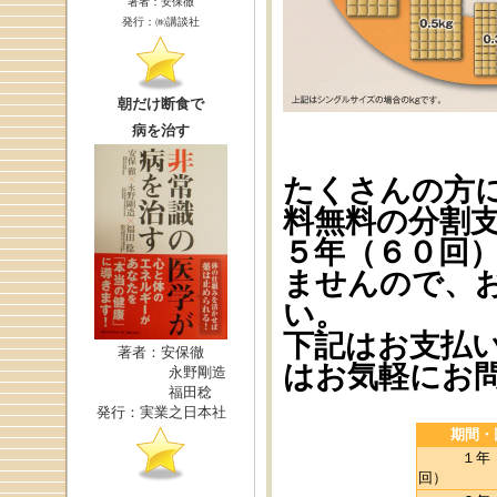
著者：安保徹
発行：㈱講談社
朝だけ断食で
病を治す
たくさんの方
料無料の分割
５年（６０回
ませんので、
い。
下記はお支払
著者：安保徹
はお気軽にお
永野剛造
福田稔
発行：実業之日本社
期間・
１年（
回）