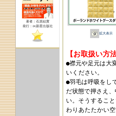
著者：石原結實
発行：㈱新星出版社
拡大表示
【お取扱い方
●襟元や足元は大
いください。
●羽毛は呼吸をし
だ状態で押さえ、
い。そうすること
わりあたたかい空