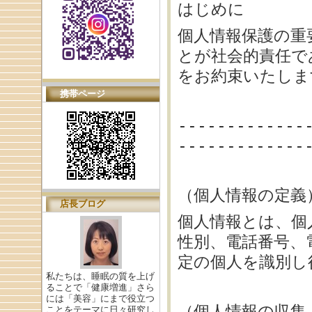
はじめに
個人情報保護の重
とが社会的責任で
をお約束いたしま
携帯ページ
-------------
-------------
（個人情報の定義
店長ブログ
個人情報とは、個
性別、電話番号、
定の個人を識別し
私たちは、睡眠の質を上げ
ることで「健康増進」さら
には「美容」にまで役立つ
（個人情報の収集
ことをテーマに日々研究し