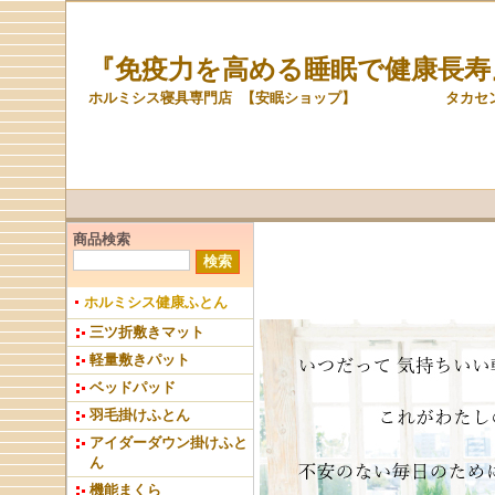
『免疫力を高める睡眠で健康長寿
ホルミシス寝具専門店 【安眠ショップ】 タカセン株
商品検索
ホルミシス健康ふとん
三ツ折敷きマット
軽量敷きパット
ベッドパッド
羽毛掛けふとん
アイダーダウン掛けふと
ん
機能まくら