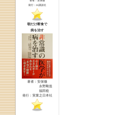
著者：安保徹
発行：㈱講談社
朝だけ断食で
病を治す
著者：安保徹
永野剛造
福田稔
発行：実業之日本社