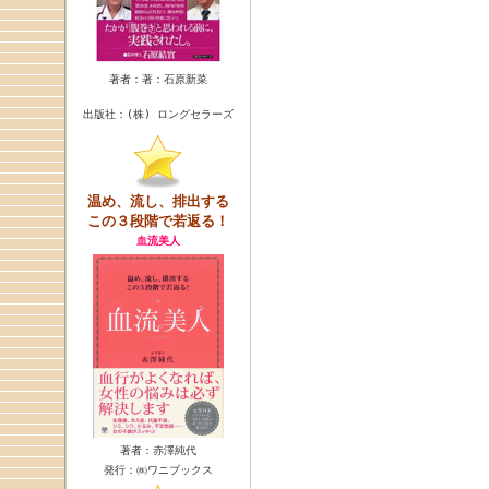
著者：著：石原新菜
出版社：(株) ロングセラーズ
温め、流し、排出する
この３段階で若返る！
血流美人
著者：赤澤純代
発行：㈱ワニブックス