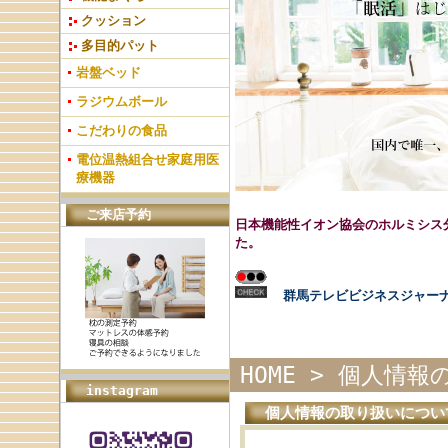
クッション
多目的パット
岩盤ベッド
ラジウムボール
こだわりの食品
電位温熱組合せ家庭用医
療機器
ご来店予約
日本機能性イオン協会のホルミシス
た。
群馬テレビビジネスジャー
HOME
>
個人情報
instagram
個人情報の取り扱いについ