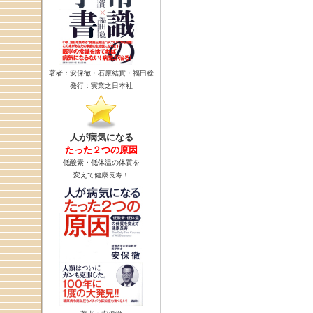
著者：安保徹・石原結實・福田稔
発行：実業之日本社
人が病気になる
たった２つの原因
低酸素・低体温の体質を
変えて健康長寿！