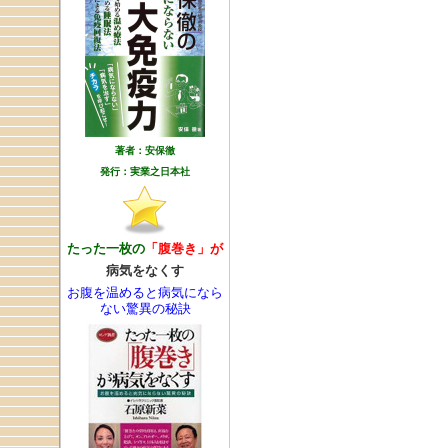
著者：安保徹
発行：実業之日本社
たった一枚の
「腹巻き」が
病気をなくす
お腹を温めると病気になら
ない驚異の秘訣