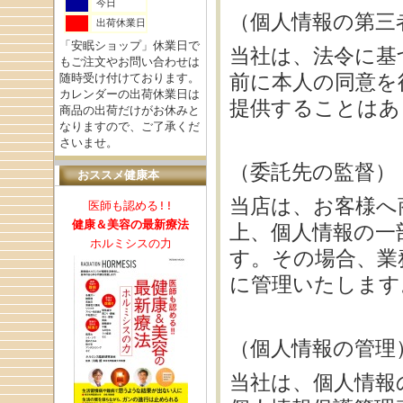
今日
（個人情報の第三
出荷休業日
「安眠ショップ」休業日で
当社は、法令に基
もご注文やお問い合わせは
前に本人の同意を
随時受け付けております。
カレンダーの出荷休業日は
提供することはあ
商品の出荷だけがお休みと
なりますので、ご了承くだ
さいませ。
（委託先の監督）
おススメ健康本
当店は、お客様へ
医師も認める!!
健康＆美容の最新療法
上、個人情報の一
ホルミシスの力
す。その場合、業
に管理いたします
（個人情報の管理
当社は、個人情報