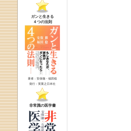
ガンと生きる
４つの法則
著者：安保徹・福田稔
発行：実業之日本社
非常識の医学書