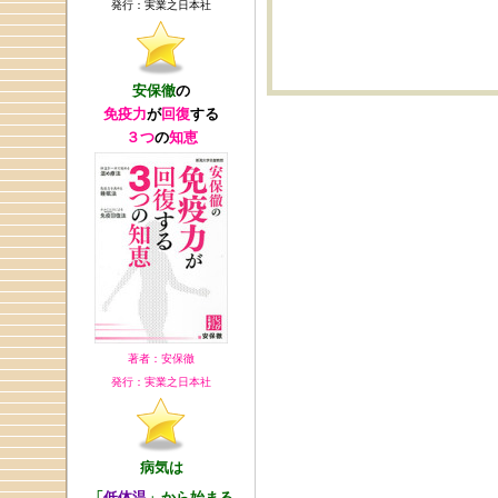
発行：実業之日本社
安保徹
の
免疫力
が
回復
する
３つ
の
知恵
著者：安保徹
発行：実業之日本社
病気は
「
低体温
」から始まる