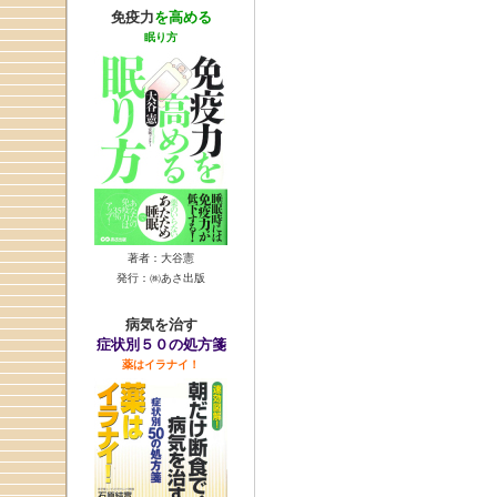
免疫力
を高める
眠り方
著者：大谷憲
発行：㈱あさ出版
病気を治す
症状別５０の処方箋
薬はイラナイ！