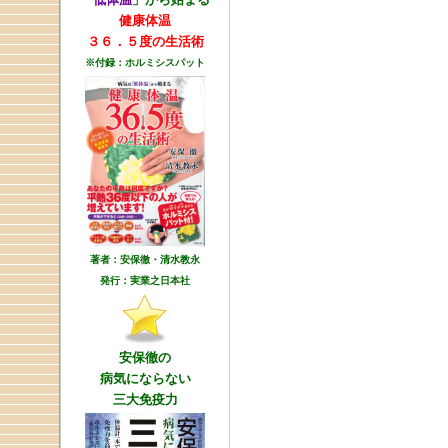
健康体温
３６．５度の生活術
※付録：ホルミシスパット
著者：安保徹・清水教永
発行：実業之日本社
安保徹の
病気にならない
三大免疫力