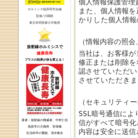
個人情報保護管理
また、個人情報を
ホルミシス臨床研究会編
監修/川嶋朗
かりした個人情報
東京有明医療大学教授
（情報内容の照会
放射線ホルミシスで
当社は、お客様が
健康長寿
プラスの効果が体を変える！
修正または削除を
認させていただい
させていただきま
（セキュリティー
SSL暗号通信に
著者：放射線の権威者、中村仁信
信がすべて暗号化
免疫学の大御所、安保徹
内容は安全に送信
生活科学の重鎮、清水教永