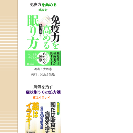
免疫力
を高める
眠り方
著者：大谷憲
発行：㈱あさ出版
病気を治す
症状別５０の処方箋
薬はイラナイ！