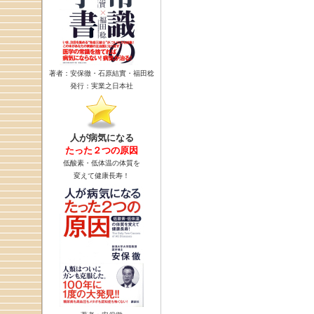
著者：安保徹・石原結實・福田稔
発行：実業之日本社
人が病気になる
たった２つの原因
低酸素・低体温の体質を
変えて健康長寿！