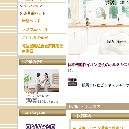
クッション
多目的パット
岩盤ベッド
ラジウムボール
こだわりの食品
電位温熱組合せ家庭用医
療機器
ご来店予約
日本機能性イオン協会のホルミシス
た。
群馬テレビビジネスジャー
HOME
>
お店案内
instagram
お店案内
■ 店内ラジウム温浴＆酸素バー