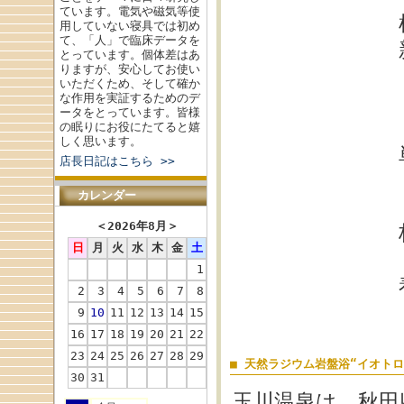
ています。電気や磁気等使
用していない寝具では初め
て、「人」で臨床データを
とっています。個体差はあ
りますが、安心してお使い
いただくため、そして確か
な作用を実証するためのデ
ータをとっています。皆様
の眠りにお役にたてると嬉
しく思います。
店長日記はこちら >>
カレンダー
＜
2026年8月
＞
日
月
火
水
木
金
土
1
2
3
4
5
6
7
8
9
10
11
12
13
14
15
16
17
18
19
20
21
22
23
24
25
26
27
28
29
■ 天然ラジウム岩盤浴“イオトロ
30
31
玉川温泉は、秋田