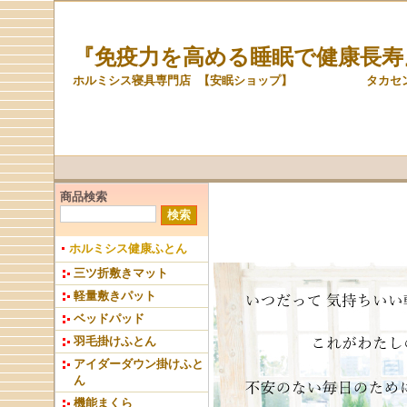
『免疫力を高める睡眠で健康長寿
ホルミシス寝具専門店 【安眠ショップ】 タカセン株
商品検索
ホルミシス健康ふとん
三ツ折敷きマット
軽量敷きパット
ベッドパッド
羽毛掛けふとん
アイダーダウン掛けふと
ん
機能まくら