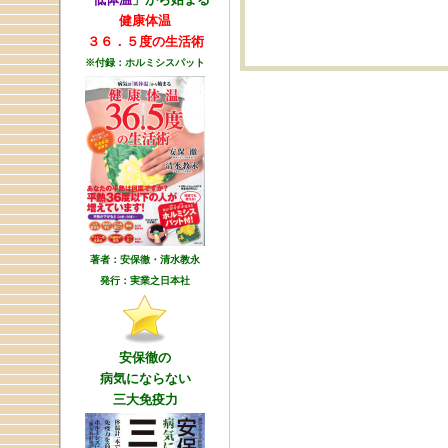
健康体温
３６．５度の生活術
※付録：ホルミシスパット
著者：安保徹・清水教永
発行：実業之日本社
安保徹の
病気にならない
三大免疫力