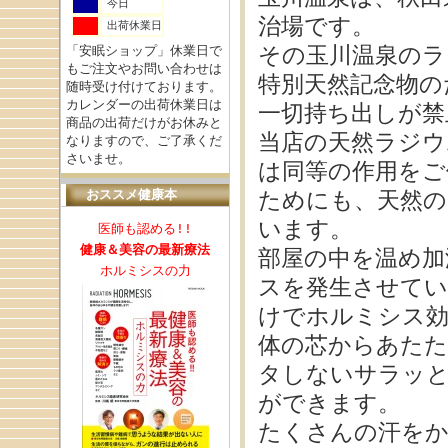
今日
治場です。
出荷休業日
その玉川温泉のラ
「安眠ショップ」休業日で
もご注文やお問い合わせは
特別天然記念物の
随時受け付けております。
カレンダーの出荷休業日は
一切持ち出しが禁
商品の出荷だけがお休みと
当店の天然ラジウ
なりますので、ご了承くだ
さいませ。
は同等の作用をご
おススメ健康本
ためにも、天然の
います。
医師も認める!!
健康＆美容の最新療法
部屋の中を温め加
ホルミシスの力
スを発生させてい
けでホルミシス効
体の芯からあた
タしないサラッ
ができます。
たくさんの汗を