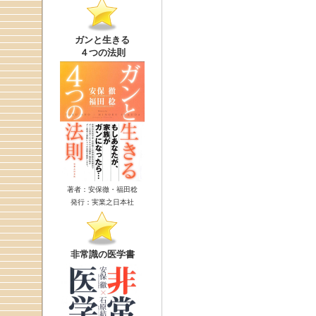
ガンと生きる
４つの法則
著者：安保徹・福田稔
発行：実業之日本社
非常識の医学書