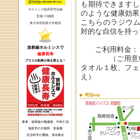
も期待できますし
ホルミシス臨床研究会編
のような健康効果
監修/川嶋朗
こちらのラジウム
東京有明医療大学教授
対的な自信を持っ
放射線ホルミシスで
ご利用料金：１回
健康長寿
（ご用意いた
プラスの効果が体を変える！
タオル１枚、フェ
え）
■ 周辺map
著者：放射線の権威者、中村仁信
免疫学の大御所、安保徹
生活科学の重鎮、清水教永