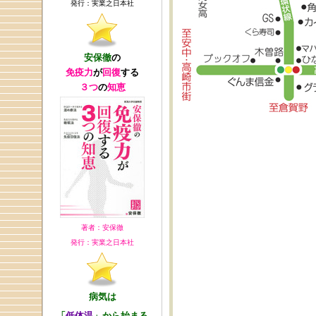
発行：実業之日本社
安保徹
の
免疫力
が
回復
する
３つ
の
知恵
著者：安保徹
発行：実業之日本社
病気は
「
低体温
」から始まる