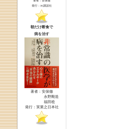
著者：安保徹
発行：㈱講談社
朝だけ断食で
病を治す
著者：安保徹
永野剛造
福田稔
発行：実業之日本社