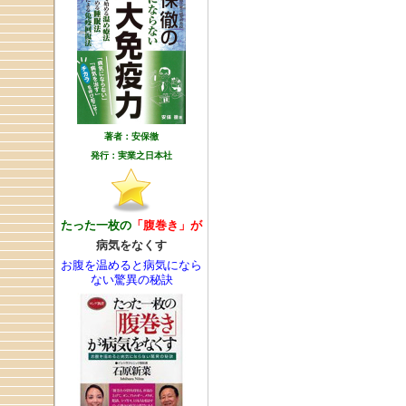
著者：安保徹
発行：実業之日本社
たった一枚の
「腹巻き」が
病気をなくす
お腹を温めると病気になら
ない驚異の秘訣