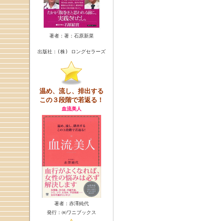
著者：著：石原新菜
出版社：(株) ロングセラーズ
温め、流し、排出する
この３段階で若返る！
血流美人
著者：赤澤純代
発行：㈱ワニブックス